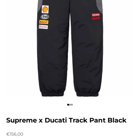
Aller à l'élément 1
Aller à l'élément 2
Aller à l'élément 3
Supreme x Ducati Track Pant Black
Prix de vente
€156,00