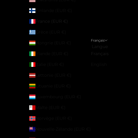
Finlande (EUR €)
France (EUR €)
Grèce (EUR €)
Français
Hongrie (EUR €)
Langue
Irlande (EUR €)
Français
Italie (EUR €)
English
Lettonie (EUR €)
Lituanie (EUR €)
Luxembourg (EUR €)
Malte (EUR €)
Norvège (EUR €)
Nouvelle-Zélande (EUR €)