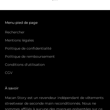
Aller à l'élément 1
Aller à l'élément 2
Aller à l'élément 3
Aller à l'élément 4
Menu pied de page
Rechercher
Mentions légales
Politique de confidentialité
Politique de remboursement
Conditions d'utilisation
CGV
À savoir
Macan Story est un revendeur indépendant de vêtements
streetwear de seconde main reconditionnés. Nous ne
sommes affiliés à aucune des marques présentées sur ce