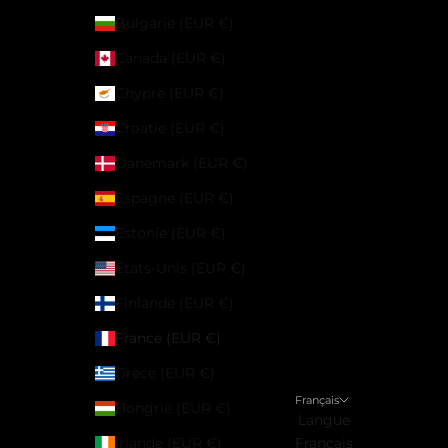
Bulgarie (EUR €)
Canada (EUR €)
Chypre (EUR €)
Croatie (EUR €)
Danemark (EUR €)
Espagne (EUR €)
Estonie (EUR €)
États-Unis (EUR €)
Finlande (EUR €)
France (EUR €)
Grèce (EUR €)
Français
Hongrie (EUR €)
Langue
Irlande (EUR €)
Français