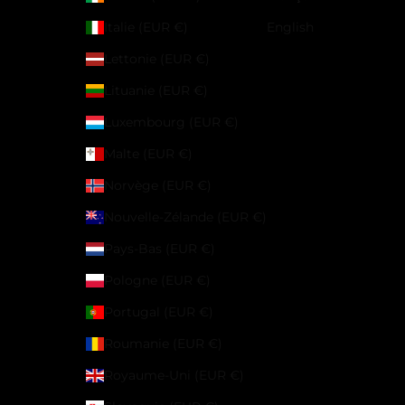
Italie (EUR €)
English
Lettonie (EUR €)
Lituanie (EUR €)
Luxembourg (EUR €)
Malte (EUR €)
Norvège (EUR €)
Nouvelle-Zélande (EUR €)
Pays-Bas (EUR €)
Pologne (EUR €)
Portugal (EUR €)
Roumanie (EUR €)
Royaume-Uni (EUR €)