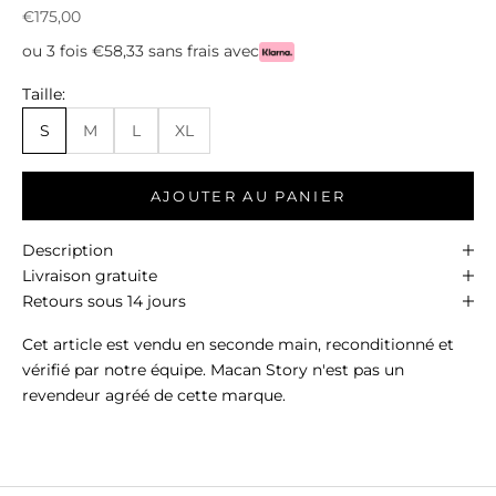
Prix de vente
€175,00
ou 3 fois €58,33 sans frais avec
Taille:
S
M
L
XL
AJOUTER AU PANIER
Description
Livraison gratuite
Retours sous 14 jours
Cet article est vendu en seconde main, reconditionné et
vérifié par notre équipe. Macan Story n'est pas un
revendeur agréé de cette marque.