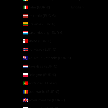
Italie (EUR €)
English
Lettonie (EUR €)
Lituanie (EUR €)
Luxembourg (EUR €)
Malte (EUR €)
Norvège (EUR €)
Nouvelle-Zélande (EUR €)
Pays-Bas (EUR €)
Pologne (EUR €)
Portugal (EUR €)
Roumanie (EUR €)
Royaume-Uni (EUR €)