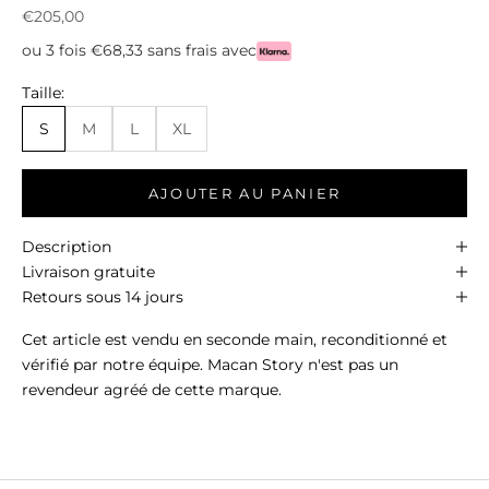
Prix de vente
€205,00
ou 3 fois €68,33 sans frais avec
Taille:
S
M
L
XL
AJOUTER AU PANIER
Description
Livraison gratuite
Retours sous 14 jours
Cet article est vendu en seconde main, reconditionné et
vérifié par notre équipe. Macan Story n'est pas un
revendeur agréé de cette marque.