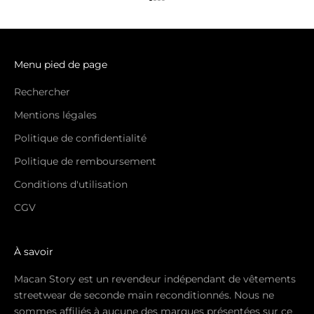
Aller à l'élément 1
Aller à l'élément 2
Aller à l'élément 3
Aller à l'élément 4
Menu pied de page
Rechercher
Mentions légales
Politique de confidentialité
Politique de remboursement
Conditions d'utilisation
CGV
À savoir
Macan Story est un revendeur indépendant de vêtements
streetwear de seconde main reconditionnés. Nous ne
sommes affiliés à aucune des marques présentées sur ce