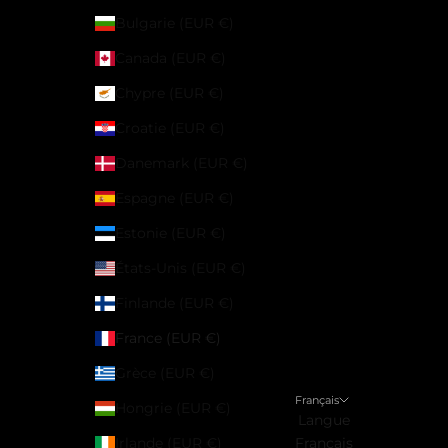
Bulgarie (EUR €)
Canada (EUR €)
Chypre (EUR €)
Croatie (EUR €)
Danemark (EUR €)
Espagne (EUR €)
Estonie (EUR €)
États-Unis (EUR €)
Finlande (EUR €)
France (EUR €)
Grèce (EUR €)
Français
Hongrie (EUR €)
Langue
Irlande (EUR €)
Français