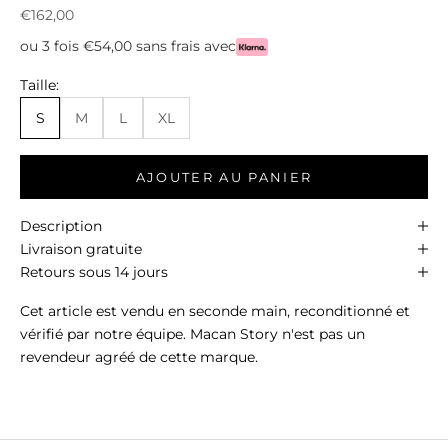
Prix de vente
€162,00
ou 3 fois €54,00 sans frais avec
Taille:
S
M
L
XL
AJOUTER AU PANIER
Description
Livraison gratuite
Retours sous 14 jours
Cet article est vendu en seconde main, reconditionné et
vérifié par notre équipe. Macan Story n'est pas un
revendeur agréé de cette marque.