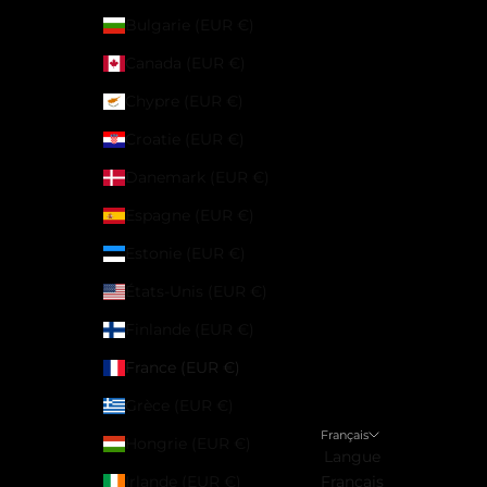
Bulgarie (EUR €)
Canada (EUR €)
Chypre (EUR €)
Croatie (EUR €)
Danemark (EUR €)
Espagne (EUR €)
Estonie (EUR €)
États-Unis (EUR €)
Finlande (EUR €)
France (EUR €)
Grèce (EUR €)
Français
Hongrie (EUR €)
Langue
Irlande (EUR €)
Français