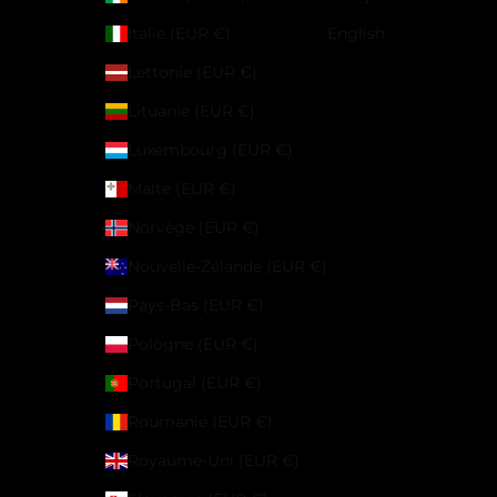
Italie (EUR €)
English
Lettonie (EUR €)
Lituanie (EUR €)
Luxembourg (EUR €)
Malte (EUR €)
Norvège (EUR €)
Nouvelle-Zélande (EUR €)
Pays-Bas (EUR €)
Pologne (EUR €)
Portugal (EUR €)
Roumanie (EUR €)
Royaume-Uni (EUR €)