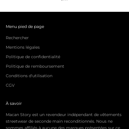
Aller à l'élément 1
Aller à l'élément 2
Aller à l'élément 3
Aller à l'élément 4
Menu pied de page
Rechercher
Mentions légales
Politique de confidentialité
Politique de remboursement
Conditions d'utilisation
CGV
À savoir
Macan Story est un revendeur indépendant de vêtements
streetwear de seconde main reconditionnés. Nous ne
sommes affiliés à aucune des marques présentées sur ce