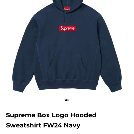
Aller à l'élément 1
Aller à l'élément 2
Supreme Box Logo Hooded
Sweatshirt FW24 Navy