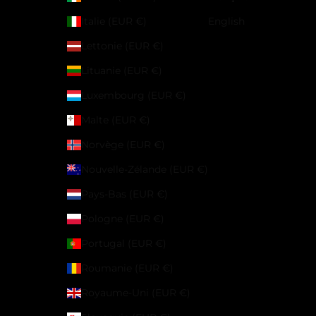
Italie (EUR €)
English
Lettonie (EUR €)
Lituanie (EUR €)
Luxembourg (EUR €)
Malte (EUR €)
Norvège (EUR €)
Nouvelle-Zélande (EUR €)
Pays-Bas (EUR €)
Pologne (EUR €)
Portugal (EUR €)
Roumanie (EUR €)
Royaume-Uni (EUR €)