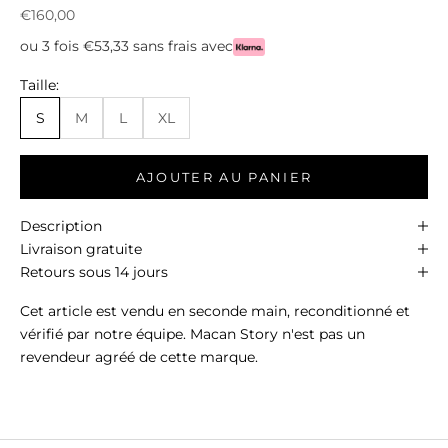
Prix de vente
€160,00
ou 3 fois €53,33 sans frais avec
Taille:
S
M
L
XL
AJOUTER AU PANIER
Description
Livraison gratuite
Retours sous 14 jours
Cet article est vendu en seconde main, reconditionné et
vérifié par notre équipe. Macan Story n'est pas un
revendeur agréé de cette marque.