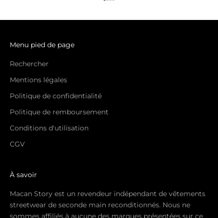
Aller à l'élément 1
Aller à l'élément 2
Aller à l'élément 3
Aller à l'élément 4
Menu pied de page
Rechercher
Mentions légales
Politique de confidentialité
Politique de remboursement
Conditions d'utilisation
CGV
À savoir
Macan Story est un revendeur indépendant de vêtements
streetwear de seconde main reconditionnés. Nous ne
sommes affiliés à aucune des marques présentées sur ce