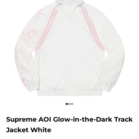
Aller à l'élément 1
Aller à l'élément 2
Aller à l'élément 3
Aller à l'élément 4
Supreme AOI Glow-in-the-Dark Track
Jacket White