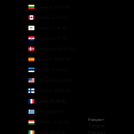
Bulgarie (EUR €)
Canada (EUR €)
Chypre (EUR €)
Croatie (EUR €)
Danemark (EUR €)
Espagne (EUR €)
Estonie (EUR €)
États-Unis (EUR €)
Finlande (EUR €)
France (EUR €)
Grèce (EUR €)
Français
Hongrie (EUR €)
Langue
Irlande (EUR €)
Français