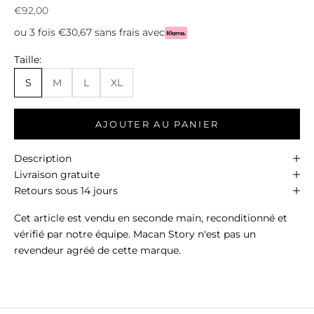
Prix de vente
€92,00
ou 3 fois €30,67 sans frais avec
Taille:
S
M
L
XL
AJOUTER AU PANIER
Description
Livraison gratuite
Retours sous 14 jours
Cet article est vendu en seconde main, reconditionné et
vérifié par notre équipe. Macan Story n'est pas un
revendeur agréé de cette marque.