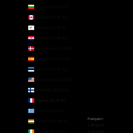
Bulgarie (EUR €)
Canada (EUR €)
Chypre (EUR €)
Croatie (EUR €)
Danemark (EUR €)
Espagne (EUR €)
Estonie (EUR €)
États-Unis (EUR €)
Finlande (EUR €)
France (EUR €)
Grèce (EUR €)
Français
Hongrie (EUR €)
Langue
Irlande (EUR €)
Français