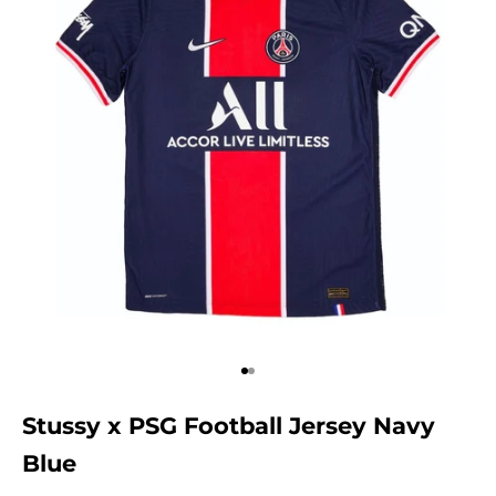
Aller à l'élément 1
Aller à l'élément 2
Stussy x PSG Football Jersey Navy
Blue