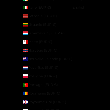
Italie (EUR €)
English
Lettonie (EUR €)
Lituanie (EUR €)
Luxembourg (EUR €)
Malte (EUR €)
Norvège (EUR €)
Nouvelle-Zélande (EUR €)
Pays-Bas (EUR €)
Pologne (EUR €)
Portugal (EUR €)
Roumanie (EUR €)
Royaume-Uni (EUR €)