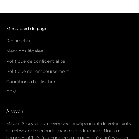
Aller à l'élément 1
Aller à l'élément 2
Aller à l'élément 3
Aller à l'élément 4
Menu pied de page
Rechercher
Mentions légales
Politique de confidentialité
Politique de remboursement
Conditions d'utilisation
CGV
À savoir
Macan Story est un revendeur indépendant de vêtements
streetwear de seconde main reconditionnés. Nous ne
sommes affiliés à aucune des marques présentées sur ce