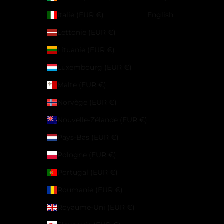
Italie (EUR €)
English
Lettonie (EUR €)
Lituanie (EUR €)
Luxembourg (EUR €)
Malte (EUR €)
Norvège (EUR €)
Nouvelle-Zélande (EUR €)
Pays-Bas (EUR €)
Pologne (EUR €)
Portugal (EUR €)
Roumanie (EUR €)
Royaume-Uni (EUR €)