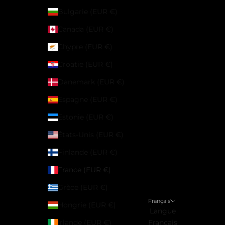
Bulgarie (EUR €)
Canada (EUR €)
Chypre (EUR €)
Croatie (EUR €)
Danemark (EUR €)
Espagne (EUR €)
Estonie (EUR €)
États-Unis (EUR €)
Finlande (EUR €)
France (EUR €)
Grèce (EUR €)
Français
Hongrie (EUR €)
Langue
Irlande (EUR €)
Français