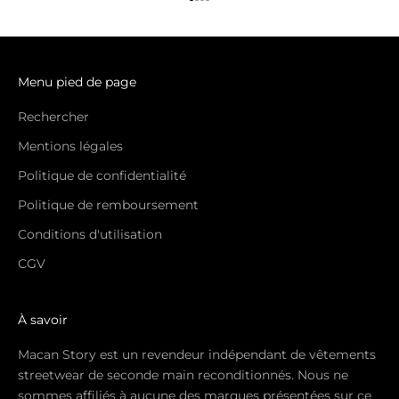
Aller à l'élément 1
Aller à l'élément 2
Aller à l'élément 3
Aller à l'élément 4
Menu pied de page
Rechercher
Mentions légales
Politique de confidentialité
Politique de remboursement
Conditions d'utilisation
CGV
À savoir
Macan Story est un revendeur indépendant de vêtements
streetwear de seconde main reconditionnés. Nous ne
sommes affiliés à aucune des marques présentées sur ce