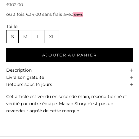
Prix de vente
€102,00
ou 3 fois €34,00 sans frais avec
Taille:
S
M
L
XL
AJOUTER AU PANIER
Description
Livraison gratuite
Retours sous 14 jours
Cet article est vendu en seconde main, reconditionné et
vérifié par notre équipe. Macan Story n'est pas un
revendeur agréé de cette marque.