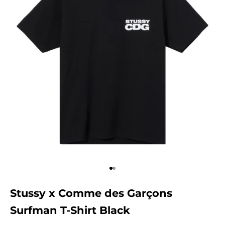
Aller à l'élément 1
Aller à l'élément 2
Stussy x Comme des Garçons
Surfman T-Shirt Black