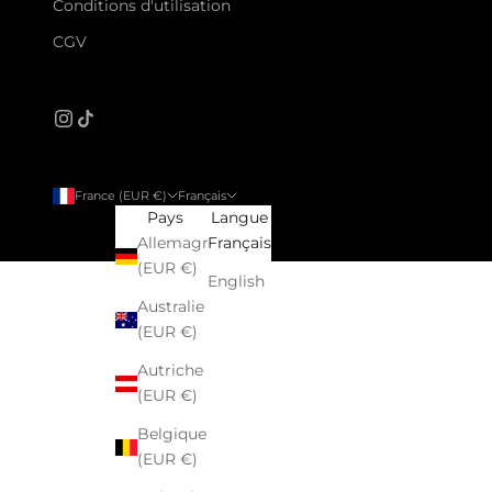
Conditions d'utilisation
CGV
France (EUR €)
Français
Pays
Langue
Allemagne
Français
(EUR €)
English
Australie
(EUR €)
Autriche
(EUR €)
Belgique
(EUR €)