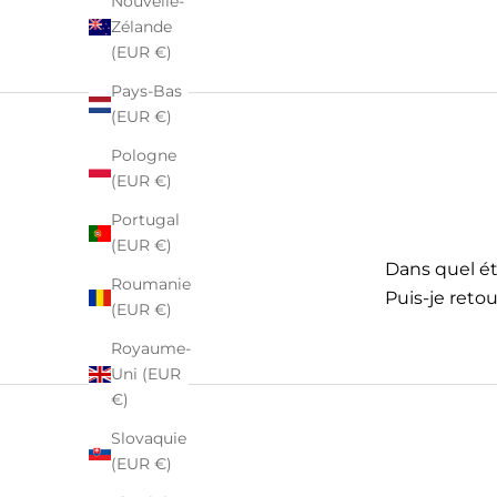
Nouvelle-
Zélande
(EUR €)
Pays-Bas
(EUR €)
Pologne
(EUR €)
Portugal
(EUR €)
Dans quel éta
Roumanie
Puis-je retou
(EUR €)
Royaume-
Uni (EUR
€)
Slovaquie
(EUR €)