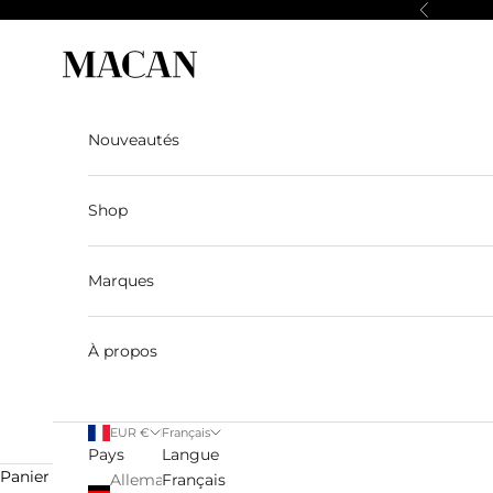
Passer au contenu
Précédent
Macan Story
Nouveautés
Shop
Marques
À propos
EUR €
Français
Pays
Langue
Panier
Allemagne
Français