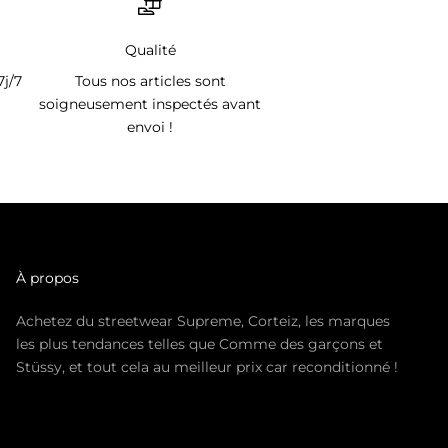
Qualité
7j/7
Tous nos articles sont
soigneusement inspectés avant
envoi !
À propos
Achetez du streetwear Supreme, Corteiz, les marques
les plus tendances telles que Comme des garçons et
Stüssy, et tout cela au meilleur prix car reconditionné !