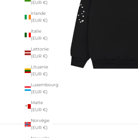
(EUR €)
Irlande
(EUR €)
Italie
(EUR €)
Lettonie
(EUR €)
Lituanie
(EUR €)
Luxembourg
(EUR €)
Malte
(EUR €)
Norvège
(EUR €)