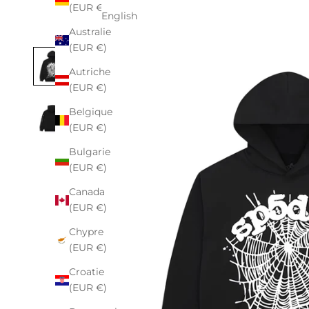
(EUR €)
English
Australie
(EUR €)
Autriche
(EUR €)
Belgique
(EUR €)
Bulgarie
(EUR €)
Canada
(EUR €)
Chypre
(EUR €)
Croatie
(EUR €)