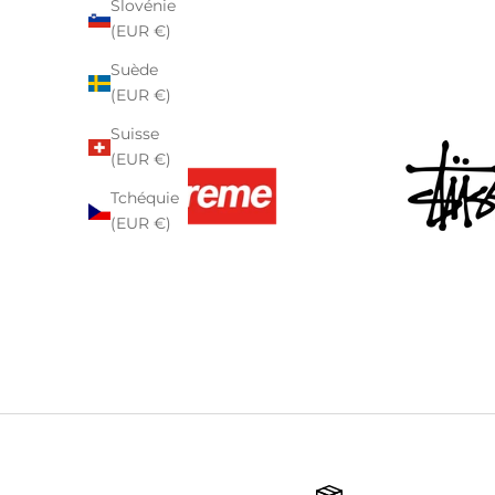
Slovénie
(EUR €)
Suède
(EUR €)
Suisse
(EUR €)
Tchéquie
(EUR €)