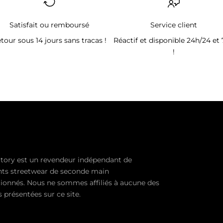
Satisfait ou remboursé
Service client
tour sous 14 jours sans tracas !
Réactif et disponible 24h/24 et 
!
tory est un revendeur indépendant de
ts streetwear de seconde main
ionnés. Nous ne sommes affiliés à aucune des
présentées sur ce site.