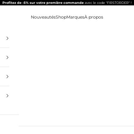
Profitez de -5% sur votre première commande
avec le code "FIRSTORDER" !
Nouveautés
Shop
Marques
À propos