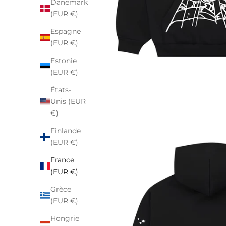
Danemark
(EUR €)
Espagne
(EUR €)
Estonie
(EUR €)
États-
Unis (EUR
€)
Finlande
(EUR €)
France
(EUR €)
Grèce
(EUR €)
Hongrie