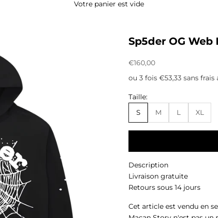
Votre panier est vide
Sp5der OG Web 
Prix de vente
€160,00
ou 3 fois €53,33 sans frais
Taille:
S
M
L
XL
Description
Livraison gratuite
Retours sous 14 jours
Cet article est vendu en s
Macan Story n'est pas un 