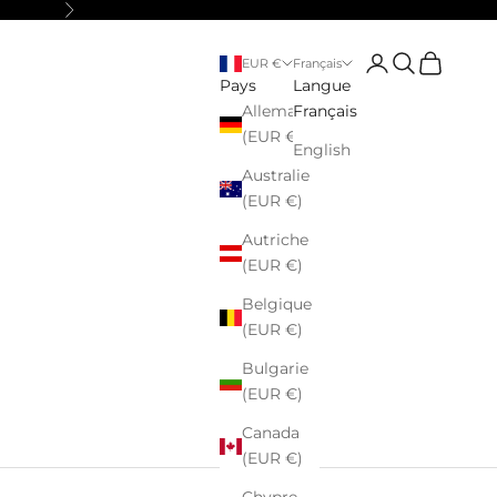
Suivant
Connexion
Recherche
Panier
EUR €
Français
Pays
Langue
Allemagne
Français
(EUR €)
English
Australie
(EUR €)
Autriche
(EUR €)
Belgique
(EUR €)
Bulgarie
(EUR €)
Canada
(EUR €)