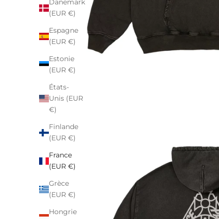
Danemark
(EUR €)
Espagne
(EUR €)
Estonie
(EUR €)
États-
Unis (EUR
€)
Finlande
(EUR €)
France
(EUR €)
Grèce
(EUR €)
Hongrie