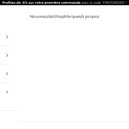
Profitez de -5% sur votre première commande
avec le code "FIRSTORDER" !
Nouveautés
Shop
Marques
À propos