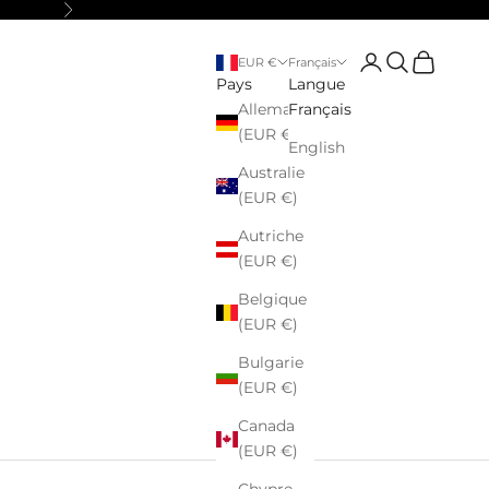
Suivant
Connexion
Recherche
Panier
EUR €
Français
Pays
Langue
Allemagne
Français
(EUR €)
English
Australie
(EUR €)
Autriche
(EUR €)
Belgique
(EUR €)
Bulgarie
(EUR €)
Canada
(EUR €)