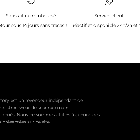
Satisfait ou remboursé
Service client
tour sous 14 jours sans tracas !
Réactif et disponible 24h/24 et 
!
tory est un revendeur indépendant de
ts streetwear de seconde main
ionnés. Nous ne sommes affiliés à aucune des
présentées sur ce site.