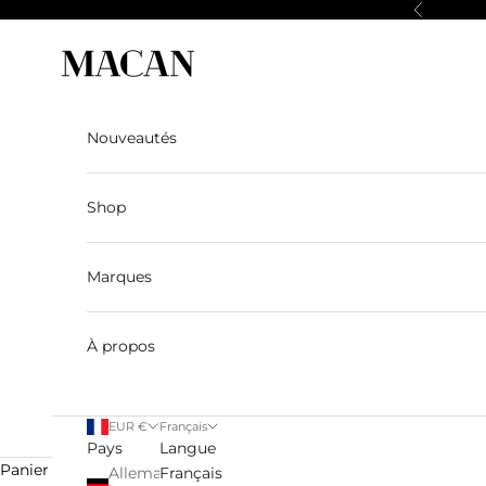
Passer au contenu
Précédent
Macan Story
Nouveautés
Shop
Marques
À propos
EUR €
Français
Pays
Langue
Panier
Allemagne
Français