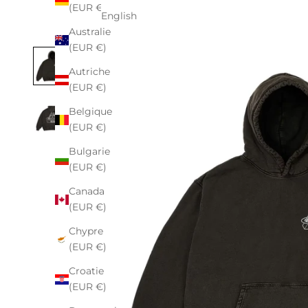
(EUR €)
English
Australie
(EUR €)
Autriche
(EUR €)
Belgique
(EUR €)
Bulgarie
(EUR €)
Canada
(EUR €)
Chypre
(EUR €)
Croatie
(EUR €)