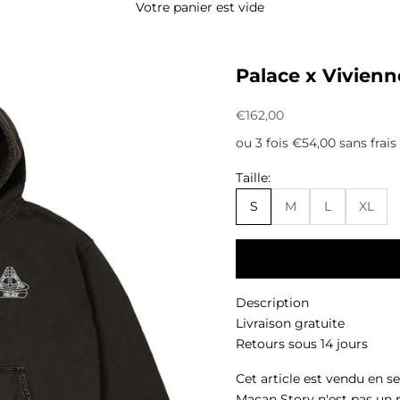
Votre panier est vide
Palace x Vivien
Prix de vente
€162,00
ou 3 fois €54,00 sans frais
Taille:
S
M
L
XL
Description
Livraison gratuite
Retours sous 14 jours
Cet article est vendu en s
Macan Story n'est pas un 