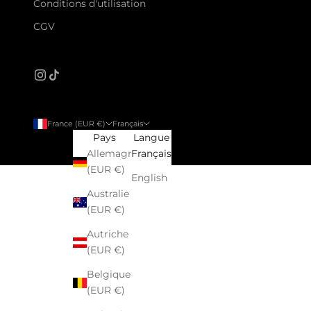
Conditions d'utilisation
CGV
France (EUR €)
Français
Pays
Langue
Allemagne
Français
(EUR €)
English
Australie
(EUR €)
Autriche
(EUR €)
Belgique
(EUR €)