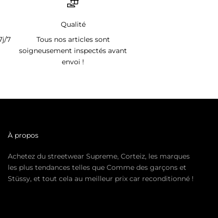
Qualité
7j/7
Tous nos articles sont
soigneusement inspectés avant
envoi !
À propos
Achetez du streetwear Supreme, Corteiz, les marques
les plus tendances telles que Comme des garçons et
Stüssy, et tout cela au meilleur prix car reconditionné !