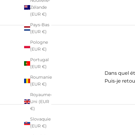
Nouvelle-
Zélande
(EUR €)
Pays-Bas
(EUR €)
Pologne
(EUR €)
Portugal
(EUR €)
Dans quel éta
Roumanie
Puis-je retou
(EUR €)
Royaume-
Uni (EUR
€)
Slovaquie
(EUR €)