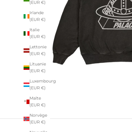
(EUR €)
Irlande
(EUR €)
Italie
(EUR €)
Lettonie
(EUR €)
Lituanie
(EUR €)
Luxembourg
(EUR €)
Malte
(EUR €)
Norvège
(EUR €)