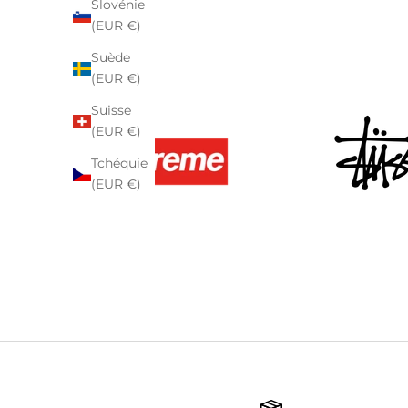
Slovénie
(EUR €)
Suède
(EUR €)
Suisse
(EUR €)
Tchéquie
(EUR €)