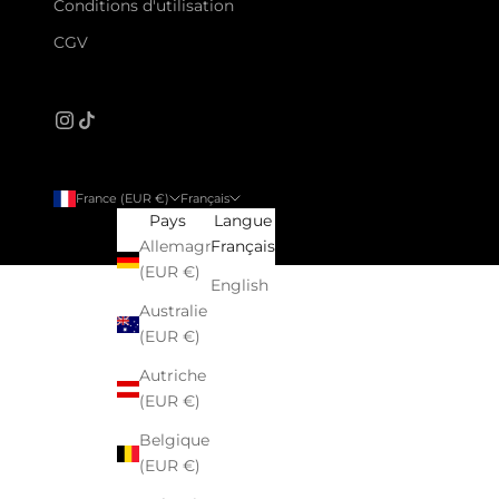
Conditions d'utilisation
CGV
France (EUR €)
Français
Pays
Langue
Allemagne
Français
(EUR €)
English
Australie
(EUR €)
Autriche
(EUR €)
Belgique
(EUR €)