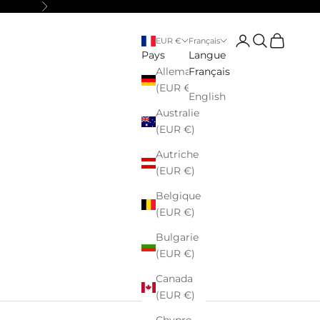
Suivant
Connexion
Recherche
Panier
EUR €
Français
Pays
Langue
Allemagne
Français
(EUR €)
English
Australie
(EUR €)
Autriche
(EUR €)
Belgique
(EUR €)
Bulgarie
(EUR €)
Canada
(EUR €)