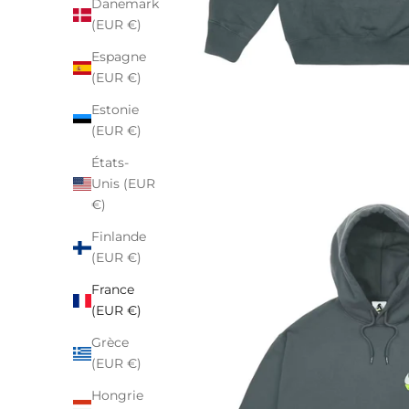
Danemark
(EUR €)
Espagne
(EUR €)
Estonie
(EUR €)
États-
Unis (EUR
€)
Finlande
(EUR €)
France
(EUR €)
Grèce
(EUR €)
Hongrie