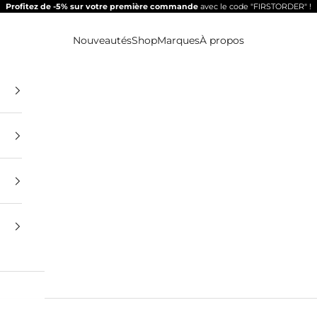
Profitez de -5% sur votre première commande
avec le code "FIRSTORDER" !
Nouveautés
Shop
Marques
À propos