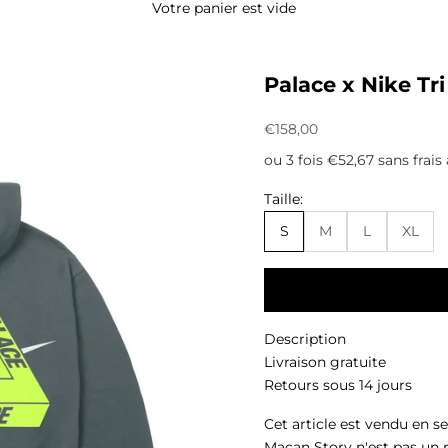
Votre panier est vide
Palace x Nike T
Prix de vente
€158,00
ou 3 fois €52,67 sans frais
Taille:
S
M
L
XL
Description
Livraison gratuite
Retours sous 14 jours
Cet article est vendu en s
Macan Story n'est pas un 