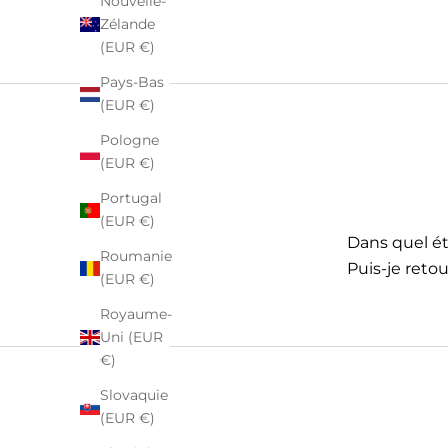
Nouvelle-
Zélande
(EUR €)
Pays-Bas
(EUR €)
Pologne
(EUR €)
Portugal
(EUR €)
Dans quel éta
Roumanie
Puis-je retou
(EUR €)
Royaume-
Uni (EUR
€)
Slovaquie
(EUR €)