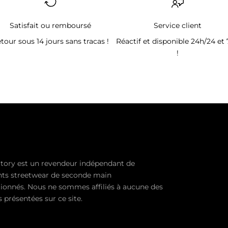
Satisfait ou remboursé
Service client
tour sous 14 jours sans tracas !
Réactif et disponible 24h/24 et 
!
tory est un revendeur indépendant de
ts streetwear de seconde main
ionnés. Nous ne sommes affiliés à aucune des
présentées sur ce site.