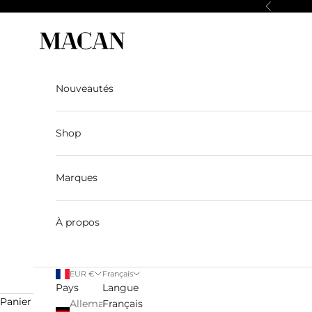
Passer au contenu
Précédent
Macan Story
Nouveautés
Shop
Marques
À propos
EUR €
Français
Pays
Langue
Panier
Allemagne
Français