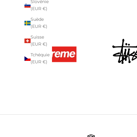
Slovénie
(EUR €)
Suède
(EUR €)
Suisse
(EUR €)
Tchéquie
(EUR €)