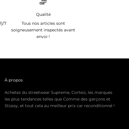
Qualité
7j/7
Tous nos articles sont
soigneusement inspectés avant
envoi !
À propos
Achetez du streetwear Supreme, Corteiz, les marques
les plus tendances telles que Comme des garçons et
Stüssy, et tout cela au meilleur prix car reconditionné !