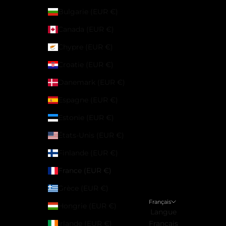
Bulgarie (EUR €)
Canada (EUR €)
Chypre (EUR €)
Croatie (EUR €)
Danemark (EUR €)
Espagne (EUR €)
Estonie (EUR €)
États-Unis (EUR €)
Finlande (EUR €)
France (EUR €)
Grèce (EUR €)
Français
Hongrie (EUR €)
Langue
Irlande (EUR €)
Français