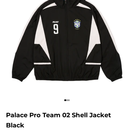
Aller à l'élément 1
Aller à l'élément 2
Aller à l'élément 3
Palace Pro Team 02 Shell Jacket
Black