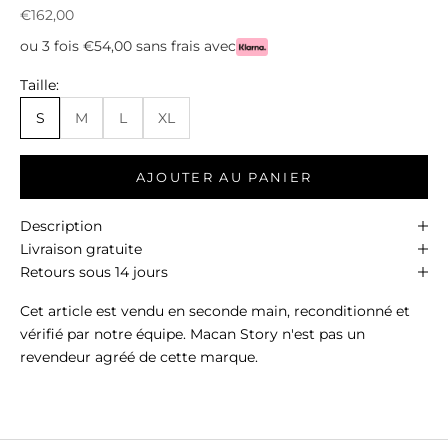
Prix de vente
€162,00
ou 3 fois €54,00 sans frais avec
Taille:
S
M
L
XL
AJOUTER AU PANIER
Description
Livraison gratuite
Retours sous 14 jours
Cet article est vendu en seconde main, reconditionné et
vérifié par notre équipe. Macan Story n'est pas un
revendeur agréé de cette marque.