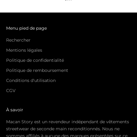
Aller à l'élément 1
Aller à l'élément 2
Aller à l'élément 3
Aller à l'élément 4
Menu pied de page
Rechercher
Mentions légales
Politique de confidentialité
Politique de remboursement
Conditions d'utilisation
CGV
À savoir
Macan Story est un revendeur indépendant de vêtements
streetwear de seconde main reconditionnés. Nous ne
sommes affiliés à aucune des marques présentées sur ce