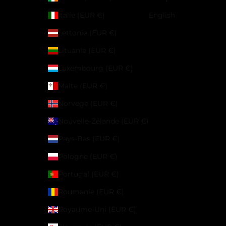
Italie (EUR €)
English
Lettonie (EUR €)
Lituanie (EUR €)
Luxembourg (EUR €)
Malte (EUR €)
Norvège (EUR €)
Nouvelle-Zélande (EUR €)
Pays-Bas (EUR €)
Pologne (EUR €)
Portugal (EUR €)
Roumanie (EUR €)
Royaume-Uni (EUR €)