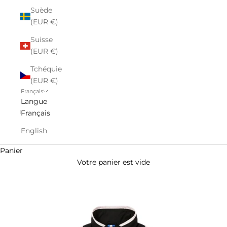
Suède
(EUR €)
Suisse
(EUR €)
Tchéquie
(EUR €)
Français
Langue
Français
English
Panier
Votre panier est vide