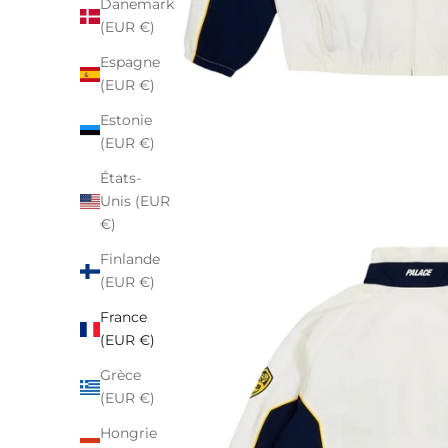
Danemark
(EUR €)
Espagne
(EUR €)
Estonie
(EUR €)
États-
Unis (EUR
€)
Finlande
(EUR €)
France
(EUR €)
Grèce
(EUR €)
Hongrie