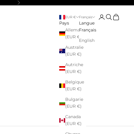
Suivant
Connexion
Recherche
Panier
EUR €
Français
Pays
Langue
Allemagne
Français
(EUR €)
English
Australie
(EUR €)
Autriche
(EUR €)
Belgique
(EUR €)
Bulgarie
(EUR €)
Canada
(EUR €)