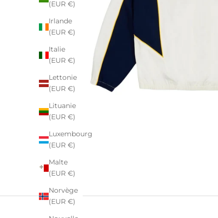
(EUR €)
Irlande
(EUR €)
Italie
(EUR €)
Lettonie
(EUR €)
Lituanie
(EUR €)
Luxembourg
(EUR €)
Malte
(EUR €)
Norvège
(EUR €)