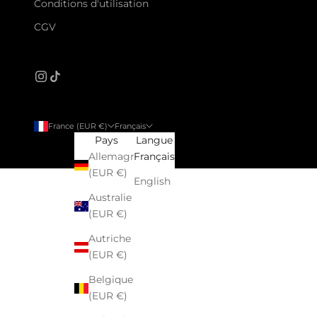
Conditions d'utilisation
CGV
France (EUR €)
Français
Pays
Langue
Allemagne
Français
(EUR €)
English
Australie
(EUR €)
Autriche
(EUR €)
Belgique
(EUR €)