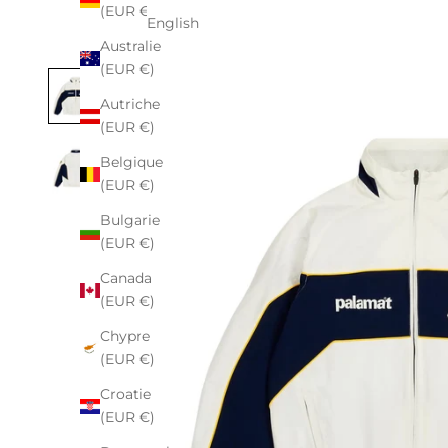
(EUR €)
English
Australie
(EUR €)
Autriche
(EUR €)
Belgique
(EUR €)
Bulgarie
(EUR €)
Canada
(EUR €)
Chypre
(EUR €)
Croatie
(EUR €)