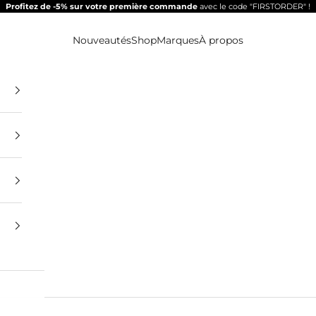
Profitez de -5% sur votre première commande
avec le code "FIRSTORDER" !
Nouveautés
Shop
Marques
À propos