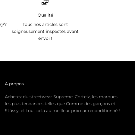
Qualité
7j/7
Tous nos articles sont
soigneusement inspectés avant
envoi !
À propos
Achetez du streetwear Supreme, Corteiz, les marques
les plus tendances telles que Comme des garçons et
Stüssy, et tout cela au meilleur prix car reconditionné !