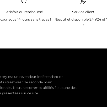
Satisfait ou remboursé
Service client
tour sous 14 jours sans tracas !
Réactif et disponible 24h/24 et 
!
tory est un revendeur indépendant de
ts streetwear de seconde main
ionnés. Nous ne sommes affiliés à aucune des
présentées sur ce site.