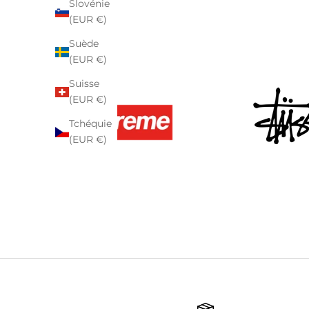
Slovénie
(EUR €)
Suède
(EUR €)
Suisse
(EUR €)
Tchéquie
(EUR €)