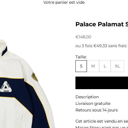
Votre panier est vide
Palace Palamat S
Prix de vente
€148,00
ou 3 fois €49,33 sans frais
Taille:
S
M
L
XL
Description
Livraison gratuite
Retours sous 14 jours
Cet article est vendu en s
Macan Story n'est pas un 