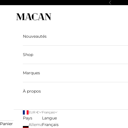
Passer au contenu
Précédent
Macan Story
Nouveautés
Shop
Marques
À propos
EUR €
Français
Pays
Langue
Panier
Allemagne
Français