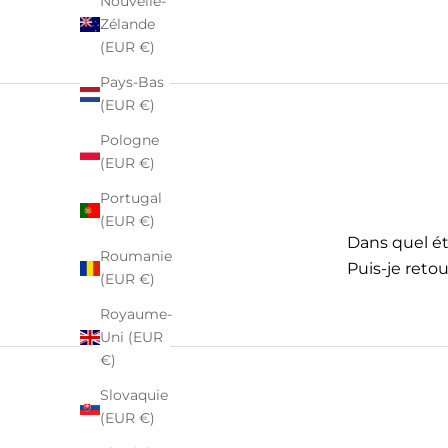
Nouvelle-
Zélande
(EUR €)
Pays-Bas
(EUR €)
Pologne
(EUR €)
Portugal
(EUR €)
Dans quel éta
Roumanie
Puis-je retou
(EUR €)
Royaume-
Uni (EUR
€)
Slovaquie
(EUR €)