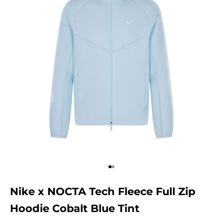
Aller à l'élément 1
Aller à l'élément 2
Nike x NOCTA Tech Fleece Full Zip
Hoodie Cobalt Blue Tint