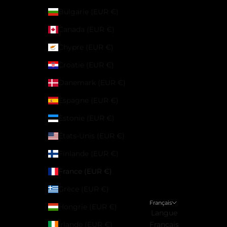
Bulgarie (EUR €)
Canada (EUR €)
Chypre (EUR €)
Croatie (EUR €)
Danemark (EUR €)
Espagne (EUR €)
Estonie (EUR €)
États-Unis (EUR €)
Finlande (EUR €)
France (EUR €)
Grèce (EUR €)
Français
Hongrie (EUR €)
Langue
Irlande (EUR €)
Français