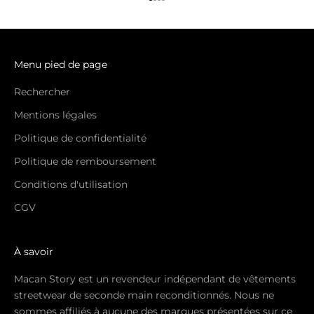
Aller à l'élément 1
Aller à l'élément 2
Aller à l'élément 3
Aller à l'élément 4
Menu pied de page
Rechercher
Mentions légales
Politique de confidentialité
Politique de remboursement
Conditions d'utilisation
CGV
À savoir
Macan Story est un revendeur indépendant de vêtements
streetwear de seconde main reconditionnés. Nous ne
sommes affiliés à aucune des marques présentées sur ce