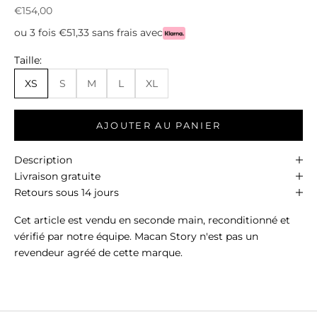
Prix de vente
€154,00
ou 3 fois €51,33 sans frais avec
Taille:
XS
S
M
L
XL
AJOUTER AU PANIER
Description
Livraison gratuite
Retours sous 14 jours
Cet article est vendu en seconde main, reconditionné et
vérifié par notre équipe. Macan Story n'est pas un
revendeur agréé de cette marque.