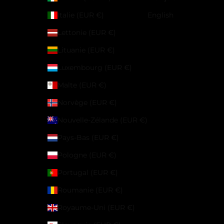
Italie (EUR €)
English
Lettonie (EUR €)
Lituanie (EUR €)
Luxembourg (EUR €)
Malte (EUR €)
Norvège (EUR €)
Nouvelle-Zélande (EUR €)
Pays-Bas (EUR €)
Pologne (EUR €)
Portugal (EUR €)
Roumanie (EUR €)
Royaume-Uni (EUR €)