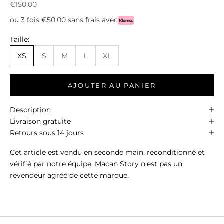
Prix de vente
€150,00
ou 3 fois €50,00 sans frais avec
Taille:
XS
S
M
L
XL
AJOUTER AU PANIER
Description
Livraison gratuite
Retours sous 14 jours
Cet article est vendu en seconde main, reconditionné et
vérifié par notre équipe. Macan Story n'est pas un
revendeur agréé de cette marque.