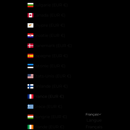
Bulgarie (EUR €)
Canada (EUR €)
Chypre (EUR €)
Croatie (EUR €)
Danemark (EUR €)
Espagne (EUR €)
Estonie (EUR €)
États-Unis (EUR €)
Finlande (EUR €)
France (EUR €)
Grèce (EUR €)
Français
Hongrie (EUR €)
Langue
Irlande (EUR €)
Français