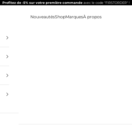
Profitez de -5% sur votre première commande
avec le code "FIRSTORDER" !
Nouveautés
Shop
Marques
À propos