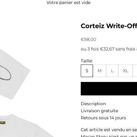
Votre panier est vide
Corteiz Write-O
Prix de vente
€98,00
ou 3 fois €32,67 sans frais
Taille:
S
M
L
XL
Description
Livraison gratuite
Retours sous 14 jours
Cet article est vendu en s
Macan Story n'est pas un 