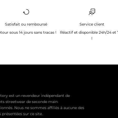
Satisfait ou remboursé
Service client
tour sous 14 jours sans tracas !
Réactif et disponible 24h/24 et 
!
tory est un revendeur indépendant de
ts streetwear de seconde main
ionnés. Nous ne sommes affiliés à aucune des
présentées sur ce site.