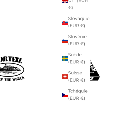
Uni (EUR
€)
Slovaquie
(EUR €)
Slovénie
(EUR €)
Suède
(EUR €)
Suisse
(EUR €)
Tchéquie
(EUR €)