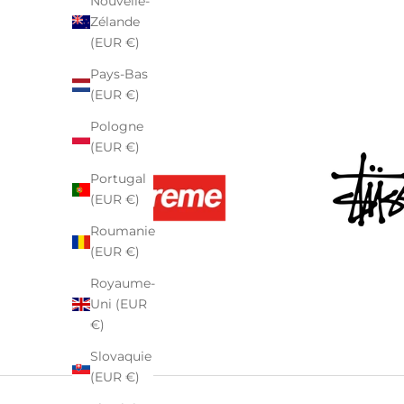
Nouvelle-
Zélande
(EUR €)
Pays-Bas
(EUR €)
Pologne
(EUR €)
Portugal
(EUR €)
Roumanie
(EUR €)
Royaume-
Uni (EUR
€)
Slovaquie
(EUR €)