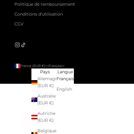
Politique de remboursement
Conditions d'utilisation
CGV
France (EUR €)
Français
Pays
Langue
Allemagne
Français
(EUR €)
English
Australie
(EUR €)
Autriche
(EUR €)
Belgique