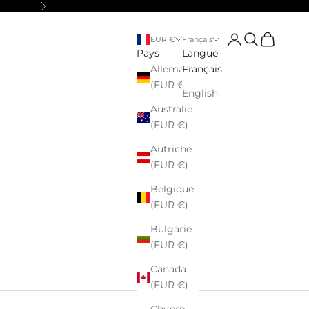
Suivant
Connexion
Recherche
Panier
EUR €
Français
Pays
Langue
Allemagne
Français
(EUR €)
English
Australie
(EUR €)
Autriche
(EUR €)
Belgique
(EUR €)
Bulgarie
(EUR €)
Canada
(EUR €)