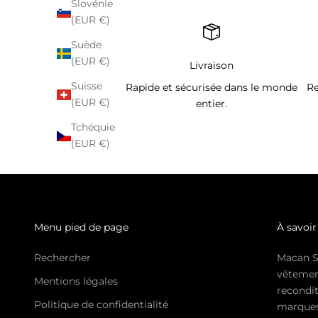
Slovénie
(EUR €)
Suède
(EUR €)
Livraison
Suisse
Rapide et sécurisée dans le monde
Re
(EUR €)
entier.
Tchéquie
(EUR €)
Menu pied de page
À savoir
Rechercher
Macan S
vêtemen
Mentions légales
recondit
Politique de confidentialité
marques 