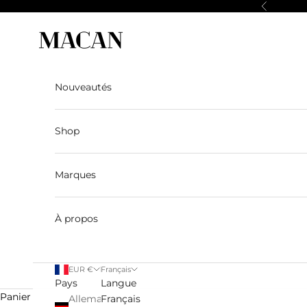
Passer au contenu
Précédent
Macan Story
Nouveautés
Shop
Marques
À propos
EUR €
Français
Pays
Langue
Panier
Allemagne
Français