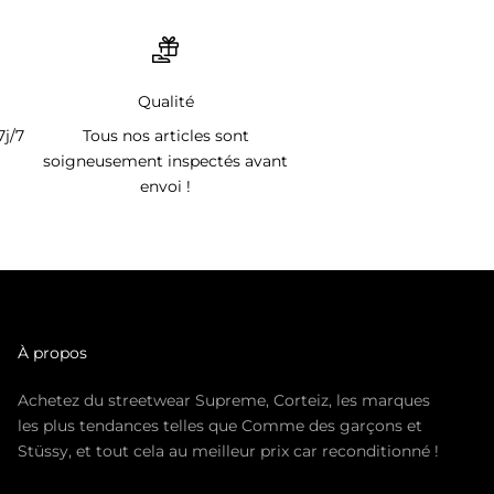
Qualité
7j/7
Tous nos articles sont
soigneusement inspectés avant
envoi !
À propos
Achetez du streetwear Supreme, Corteiz, les marques
les plus tendances telles que Comme des garçons et
Stüssy, et tout cela au meilleur prix car reconditionné !