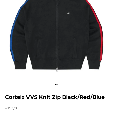
Aller à l'élément 1
Aller à l'élément 2
Corteiz VVS Knit Zip Black/Red/Blue
Prix de vente
€152,00