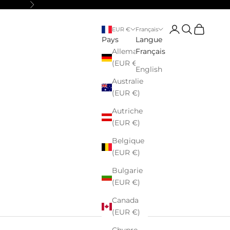
Suivant
Connexion
Recherche
Panier
EUR €
Français
Pays
Langue
Allemagne
Français
(EUR €)
English
Australie
(EUR €)
Autriche
(EUR €)
Belgique
(EUR €)
Bulgarie
(EUR €)
Canada
(EUR €)