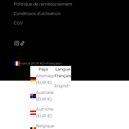
Politique de remboursement
Conditions d'utilisation
CGV
France (EUR €)
Français
Pays
Langue
Allemagne
Français
(EUR €)
English
Australie
(EUR €)
Autriche
(EUR €)
Belgique