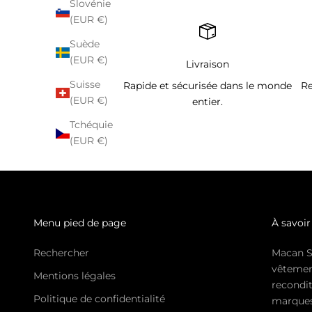
Slovénie
(EUR €)
Suède
(EUR €)
Livraison
Suisse
Rapide et sécurisée dans le monde
Re
(EUR €)
entier.
Tchéquie
(EUR €)
Menu pied de page
À savoir
Rechercher
Macan S
vêtemen
Mentions légales
recondit
Politique de confidentialité
marques 