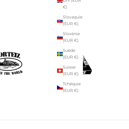
Uni (EUR
€)
Slovaquie
(EUR €)
Slovénie
(EUR €)
Suède
(EUR €)
Suisse
(EUR €)
Tchéquie
(EUR €)