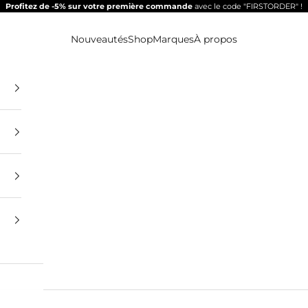
Profitez de -5% sur votre première commande
avec le code "FIRSTORDER" !
Nouveautés
Shop
Marques
À propos