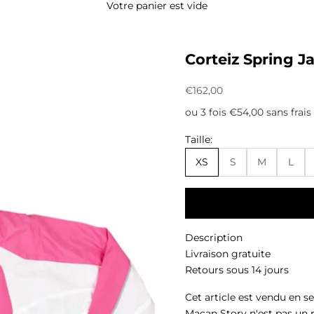
Votre panier est vide
Corteiz Spring J
Prix de vente
€162,00
ou 3 fois €54,00 sans frais
Taille:
XS
S
M
L
Description
Livraison gratuite
Retours sous 14 jours
Cet article est vendu en s
Macan Story n'est pas un 