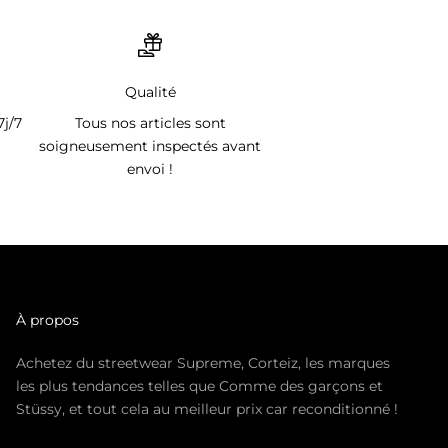
Qualité
7j/7
Tous nos articles sont
soigneusement inspectés avant
envoi !
À propos
Achetez du streetwear Supreme, Corteiz, les marques
les plus tendances telles que Comme des garçons et
Stüssy, et tout cela au meilleur prix car reconditionné !