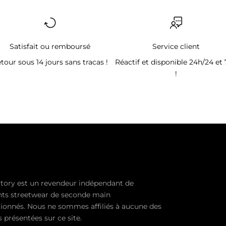
Satisfait ou remboursé
Service client
tour sous 14 jours sans tracas !
Réactif et disponible 24h/24 et 
!
tory est un revendeur indépendant de
ts streetwear de seconde main
ionnés. Nous ne sommes affiliés à aucune des
présentées sur ce site.