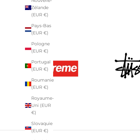
Nouvelle-
Zélande
(EUR €)
Pays-Bas
(EUR €)
Pologne
(EUR €)
Portugal
(EUR €)
Roumanie
(EUR €)
Royaume-
Uni (EUR
€)
Slovaquie
(EUR €)