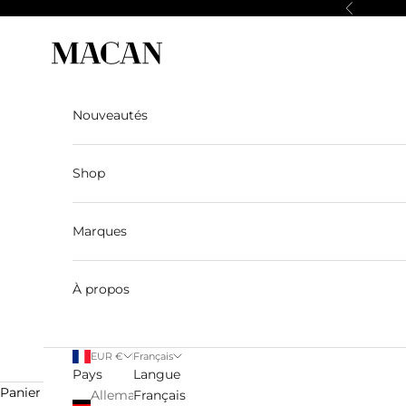
Passer au contenu
Précédent
Macan Story
Nouveautés
Shop
Marques
À propos
EUR €
Français
Pays
Langue
Panier
Allemagne
Français