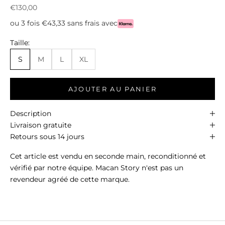
Prix de vente
€130,00
ou 3 fois €43,33 sans frais avec
Taille:
S
M
L
XL
AJOUTER AU PANIER
Description
Livraison gratuite
Retours sous 14 jours
Cet article est vendu en seconde main, reconditionné et
vérifié par notre équipe. Macan Story n'est pas un
revendeur agréé de cette marque.