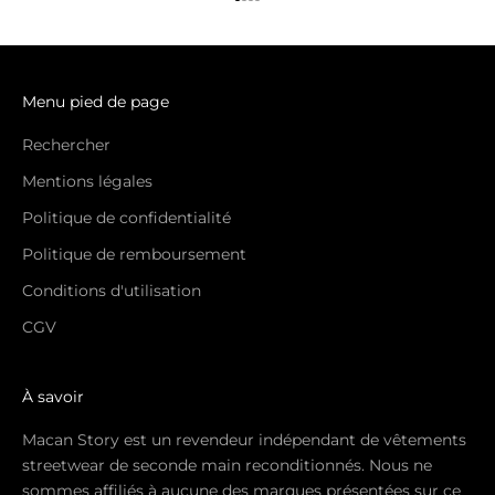
Aller à l'élément 1
Aller à l'élément 2
Aller à l'élément 3
Aller à l'élément 4
Menu pied de page
Rechercher
Mentions légales
Politique de confidentialité
Politique de remboursement
Conditions d'utilisation
CGV
À savoir
Macan Story est un revendeur indépendant de vêtements
streetwear de seconde main reconditionnés. Nous ne
sommes affiliés à aucune des marques présentées sur ce