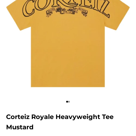
Aller à l'élément 1
Aller à l'élément 2
Corteiz Royale Heavyweight Tee
Mustard