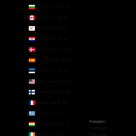
Bulgarie (EUR €)
Canada (EUR €)
Chypre (EUR €)
Croatie (EUR €)
Danemark (EUR €)
Espagne (EUR €)
Estonie (EUR €)
États-Unis (EUR €)
Finlande (EUR €)
France (EUR €)
Grèce (EUR €)
Français
Hongrie (EUR €)
Langue
Irlande (EUR €)
Français