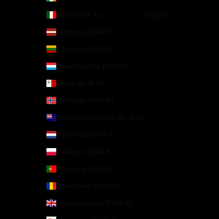
Italie (EUR €)
English
Lettonie (EUR €)
Lituanie (EUR €)
Luxembourg (EUR €)
Malte (EUR €)
Norvège (EUR €)
Nouvelle-Zélande (EUR €)
Pays-Bas (EUR €)
Pologne (EUR €)
Portugal (EUR €)
Roumanie (EUR €)
Royaume-Uni (EUR €)