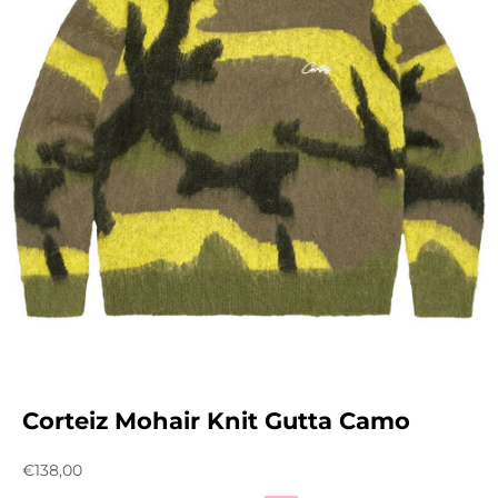
Corteiz Mohair Knit Gutta Camo
Prix de vente
€138,00