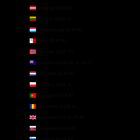
Lettonie (EUR €)
Lituanie (EUR €)
Luxembourg (EUR €)
Malte (EUR €)
Norvège (EUR €)
Nouvelle-Zélande (EUR €)
Pays-Bas (EUR €)
Pologne (EUR €)
Portugal (EUR €)
Roumanie (EUR €)
Royaume-Uni (EUR €)
Slovaquie (EUR €)
Slovénie (EUR €)