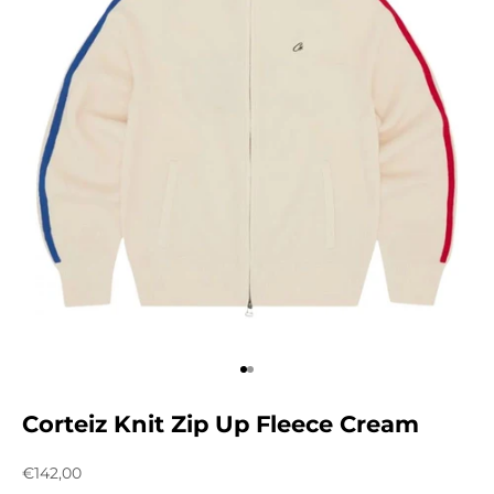
Aller à l'élément 1
Aller à l'élément 2
Corteiz Knit Zip Up Fleece Cream
Prix de vente
€142,00