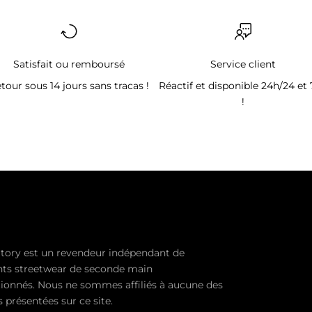
Satisfait ou remboursé
Service client
tour sous 14 jours sans tracas !
Réactif et disponible 24h/24 et 
!
tory est un revendeur indépendant de
ts streetwear de seconde main
ionnés. Nous ne sommes affiliés à aucune des
présentées sur ce site.