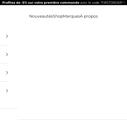
Profitez de -5% sur votre première commande
avec le code "FIRSTORDER" !
Nouveautés
Shop
Marques
À propos