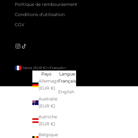
Politique de remboursement
Conditions d'utilisation
CGV
France (EUR €)
Français
Pays
Langue
Allemagne
Français
(EUR €)
English
Australie
(EUR €)
Autriche
(EUR €)
Belgique