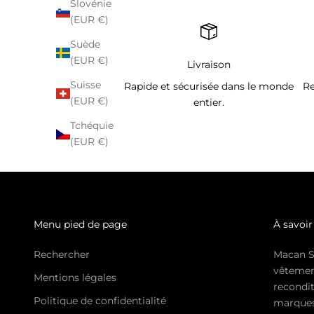
Slovénie
(EUR €)
Suède
(EUR €)
Livraison
Suisse
Rapide et sécurisée dans le monde
Re
(EUR €)
entier.
Tchéquie
(EUR €)
Menu pied de page
À savoir
Rechercher
Macan S
vêtemen
Mentions légales
recondit
Politique de confidentialité
marques 