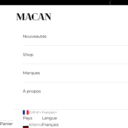
Passer au contenu
Précédent
Macan Story
Nouveautés
Shop
Marques
À propos
EUR €
Français
Pays
Langue
Panier
Allemagne
Français