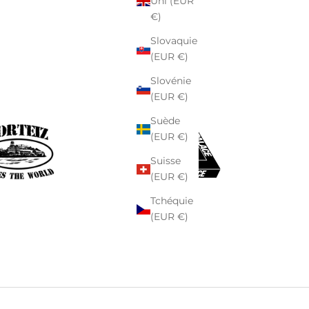
Uni (EUR
€)
Slovaquie
(EUR €)
Slovénie
(EUR €)
Suède
(EUR €)
Suisse
(EUR €)
Tchéquie
(EUR €)