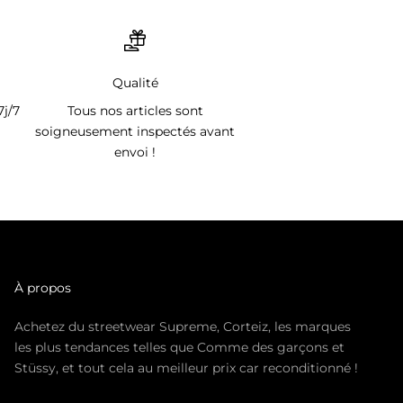
Qualité
7j/7
Tous nos articles sont
soigneusement inspectés avant
envoi !
À propos
Achetez du streetwear Supreme, Corteiz, les marques
les plus tendances telles que Comme des garçons et
Stüssy, et tout cela au meilleur prix car reconditionné !