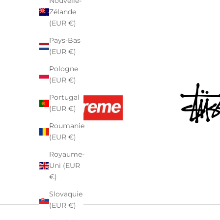
Nouvelle-
Zélande
(EUR €)
Pays-Bas
(EUR €)
Pologne
(EUR €)
Portugal
(EUR €)
Roumanie
(EUR €)
Royaume-
Uni (EUR
€)
Slovaquie
(EUR €)