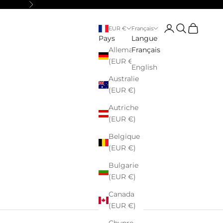
Suivant
Connexion
Recherche
Panier
EUR €
Français
Pays
Langue
Allemagne
Français
(EUR €)
English
Australie
(EUR €)
Autriche
(EUR €)
Belgique
(EUR €)
Bulgarie
(EUR €)
Canada
(EUR €)