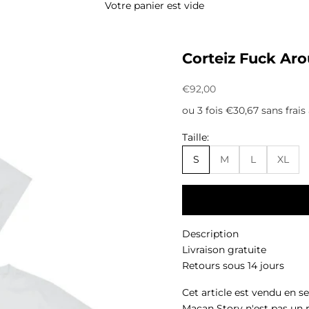
Votre panier est vide
Corteiz Fuck Ar
Prix de vente
€92,00
ou 3 fois €30,67 sans frais
Taille:
S
M
L
XL
Description
Livraison gratuite
Retours sous 14 jours
Cet article est vendu en s
Macan Story n'est pas un 