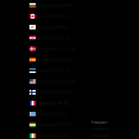
Bulgarie (EUR €)
Canada (EUR €)
Chypre (EUR €)
Croatie (EUR €)
Danemark (EUR €)
Espagne (EUR €)
Estonie (EUR €)
États-Unis (EUR €)
Finlande (EUR €)
France (EUR €)
Grèce (EUR €)
Français
Hongrie (EUR €)
Langue
Irlande (EUR €)
Français