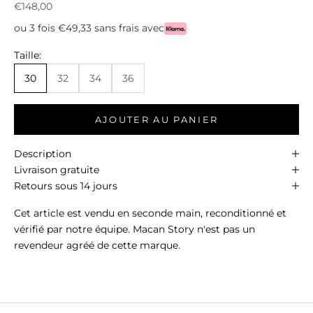
Prix de vente
€148,00
ou 3 fois €49,33 sans frais avec
Taille:
30
32
34
36
AJOUTER AU PANIER
Description
Livraison gratuite
Retours sous 14 jours
Cet article est vendu en seconde main, reconditionné et
vérifié par notre équipe. Macan Story n'est pas un
revendeur agréé de cette marque.