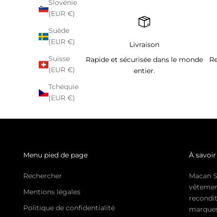
Slovénie
(EUR €)
Suède
(EUR €)
Livraison
Suisse
Rapide et sécurisée dans le monde
Re
(EUR €)
entier.
Tchéquie
(EUR €)
Menu pied de page
À savoir
Rechercher
Macan S
vêtemen
Mentions légales
recondit
Politique de confidentialité
marques 