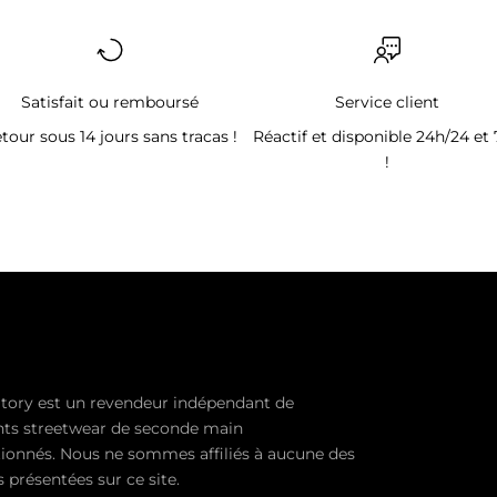
Satisfait ou remboursé
Service client
tour sous 14 jours sans tracas !
Réactif et disponible 24h/24 et 
!
tory est un revendeur indépendant de
ts streetwear de seconde main
ionnés. Nous ne sommes affiliés à aucune des
présentées sur ce site.