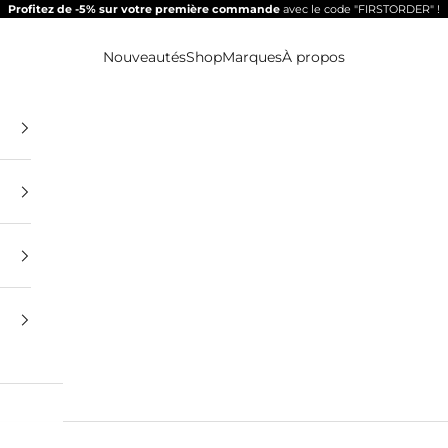
Profitez de -5% sur votre première commande
avec le code "FIRSTORDER" !
Nouveautés
Shop
Marques
À propos