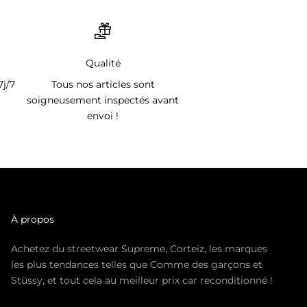
Qualité
7j/7
Tous nos articles sont
soigneusement inspectés avant
envoi !
À propos
Achetez du streetwear Supreme, Corteiz, les marques
les plus tendances telles que Comme des garçons et
Stüssy, et tout cela au meilleur prix car reconditionné !