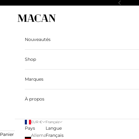
Passer au contenu
Précédent
Macan Story
Nouveautés
Shop
Marques
À propos
EUR €
Français
Pays
Langue
Panier
Allemagne
Français