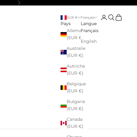
Suivant
Connexion
Recherche
Panier
EUR €
Français
Pays
Langue
Allemagne
Français
(EUR €)
English
Australie
(EUR €)
Autriche
(EUR €)
Belgique
(EUR €)
Bulgarie
(EUR €)
Canada
(EUR €)