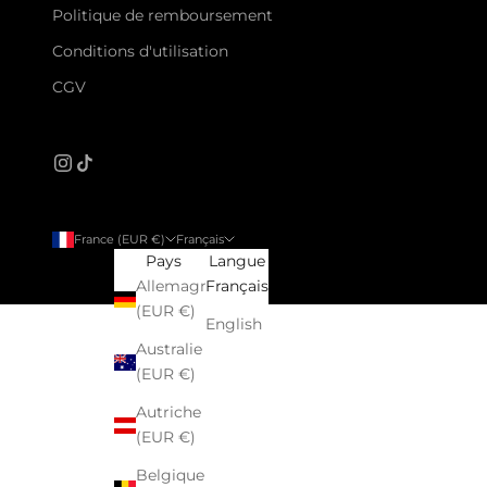
Politique de remboursement
Conditions d'utilisation
CGV
France (EUR €)
Français
Pays
Langue
Allemagne
Français
(EUR €)
English
Australie
(EUR €)
Autriche
(EUR €)
Belgique