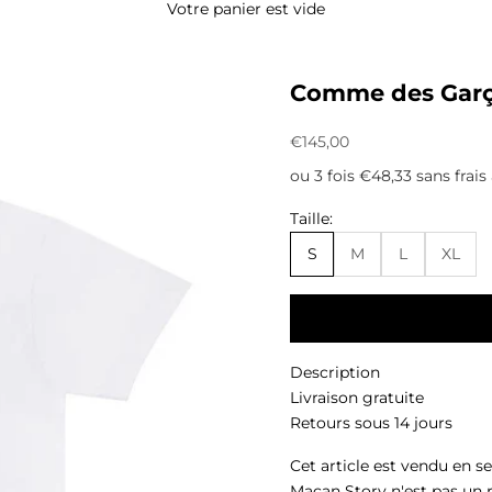
Votre panier est vide
Comme des Garço
Prix de vente
€145,00
ou 3 fois €48,33 sans frais
Taille:
S
M
L
XL
Description
Livraison gratuite
Retours sous 14 jours
Cet article est vendu en s
Macan Story n'est pas un 