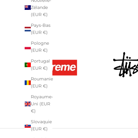
Nouvelle-
Zélande
(EUR €)
Pays-Bas
(EUR €)
Pologne
(EUR €)
Portugal
(EUR €)
Roumanie
(EUR €)
Royaume-
Uni (EUR
€)
Slovaquie
(EUR €)