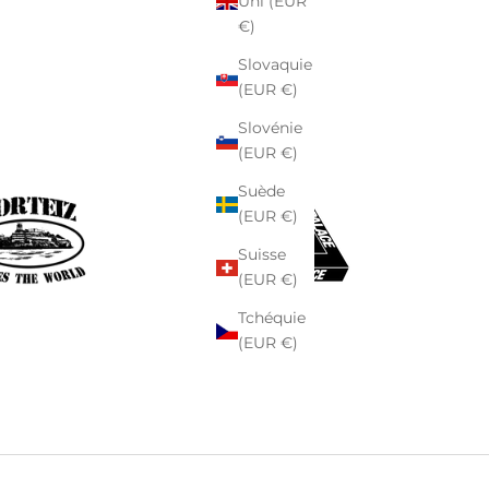
Uni (EUR
€)
Slovaquie
(EUR €)
Slovénie
(EUR €)
Suède
(EUR €)
Suisse
(EUR €)
Tchéquie
(EUR €)