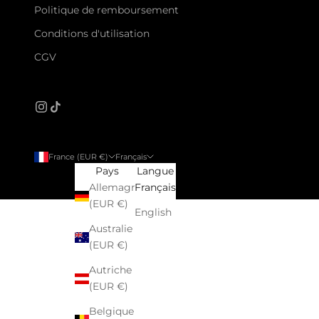
Politique de remboursement
Conditions d'utilisation
CGV
France (EUR €)
Français
Pays
Langue
Allemagne
Français
(EUR €)
English
Australie
(EUR €)
Autriche
(EUR €)
Belgique