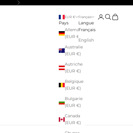
Suivant
Connexion
Recherche
Panier
EUR €
Français
Pays
Langue
Allemagne
Français
(EUR €)
English
Australie
(EUR €)
Autriche
(EUR €)
Belgique
(EUR €)
Bulgarie
(EUR €)
Canada
(EUR €)