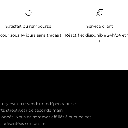
Satisfait ou remboursé
Service client
tour sous 14 jours sans tracas !
Réactif et disponible 24h/24 et 
!
tory est un revendeur indépendant de
ts streetwear de seconde main
ionnés. Nous ne sommes affiliés à aucune des
présentées sur ce site.