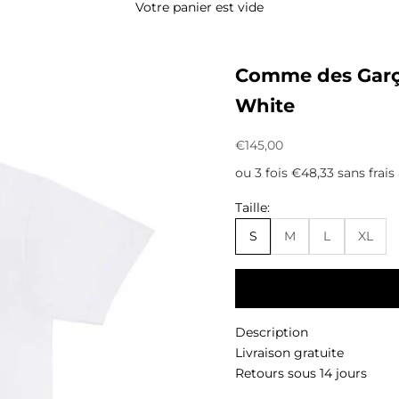
Votre panier est vide
Comme des Garço
White
Prix de vente
€145,00
ou 3 fois €48,33 sans frais
Taille:
S
M
L
XL
Description
Livraison gratuite
Retours sous 14 jours