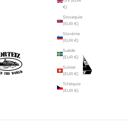
Uni (EUR
€)
Slovaquie
(EUR €)
Slovénie
(EUR €)
Suède
(EUR €)
Suisse
(EUR €)
Tchéquie
(EUR €)