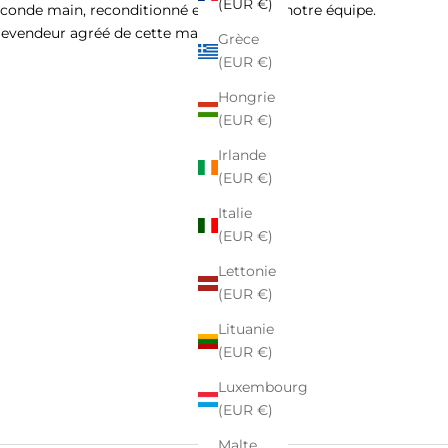
(EUR €)
econde main, reconditionné et vérifié par notre équipe.
revendeur agréé de cette marque.
Grèce
(EUR €)
Hongrie
(EUR €)
Irlande
(EUR €)
Italie
(EUR €)
Lettonie
(EUR €)
Lituanie
(EUR €)
Luxembourg
(EUR €)
Malte