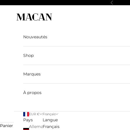
Passer au contenu
Précédent
Macan Story
Nouveautés
Shop
Marques
À propos
EUR €
Français
Pays
Langue
Panier
Allemagne
Français