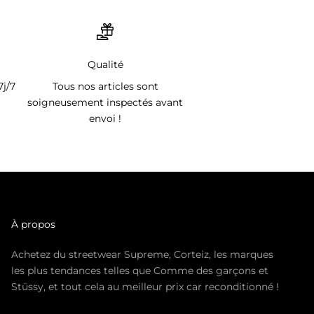
Qualité
7j/7
Tous nos articles sont
soigneusement inspectés avant
envoi !
À propos
Achetez du streetwear Supreme, Corteiz, les marques
les plus tendances telles que Comme des garçons et
Stüssy, et tout cela au meilleur prix car reconditionné !