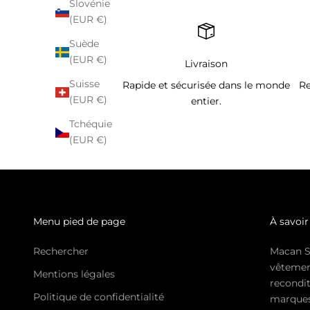
Slovénie
(EUR €)
Suède
(EUR €)
Livraison
Suisse
Rapide et sécurisée dans le monde
Re
(EUR €)
entier.
Tchéquie
(EUR €)
Menu pied de page
À savoir
Rechercher
Macan S
vêtemen
Mentions légales
recondit
Politique de confidentialité
marques 