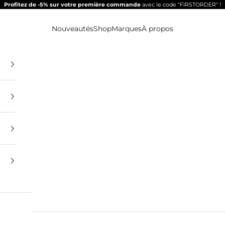
Profitez de -5% sur votre première commande
avec le code "FIRSTORDER" !
Nouveautés
Shop
Marques
À propos