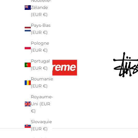
Nouvelle-
Zélande
(EUR €)
Pays-Bas
(EUR €)
Pologne
(EUR €)
Portugal
(EUR €)
Roumanie
(EUR €)
Royaume-
Uni (EUR
€)
Slovaquie
(EUR €)