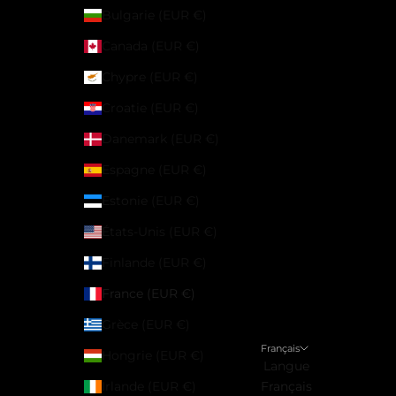
Bulgarie (EUR €)
Canada (EUR €)
Chypre (EUR €)
Croatie (EUR €)
Danemark (EUR €)
Espagne (EUR €)
Estonie (EUR €)
États-Unis (EUR €)
Finlande (EUR €)
France (EUR €)
Grèce (EUR €)
Français
Hongrie (EUR €)
Langue
Irlande (EUR €)
Français