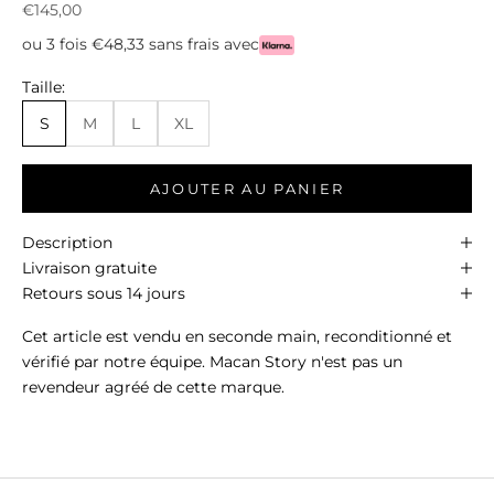
Prix de vente
€145,00
ou 3 fois €48,33 sans frais avec
Taille:
S
M
L
XL
AJOUTER AU PANIER
Description
Livraison gratuite
Retours sous 14 jours
Cet article est vendu en seconde main, reconditionné et
vérifié par notre équipe. Macan Story n'est pas un
revendeur agréé de cette marque.