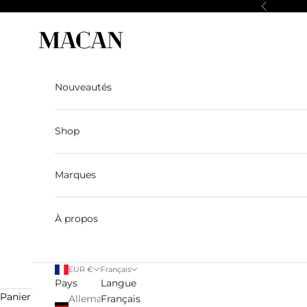
Passer au contenu
Précédent
Macan Story
Nouveautés
Shop
Marques
À propos
EUR €
Français
Pays
Langue
Panier
Allemagne
Français