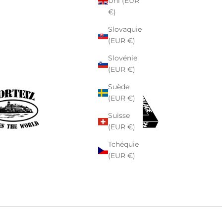
Uni (EUR
€)
Slovaquie
(EUR €)
Slovénie
(EUR €)
Suède
(EUR €)
Suisse
(EUR €)
Tchéquie
(EUR €)