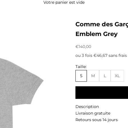
Votre panier est vide
Comme des Garço
Emblem Grey
Prix de vente
€140,00
ou 3 fois €46,67 sans frais
Taille:
S
M
L
XL
Description
Livraison gratuite
Retours sous 14 jours