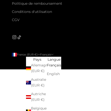
Politique de remboursement
Conditions d'utilisation
CGV
France (EUR €)
Français
Pays
Langue
Allemagne
Français
(EUR €)
English
Australie
(EUR €)
Autriche
(EUR €)
Belgique