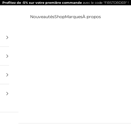
Profitez de -5% sur votre première commande
avec le code "FIRSTORDER" !
Nouveautés
Shop
Marques
À propos