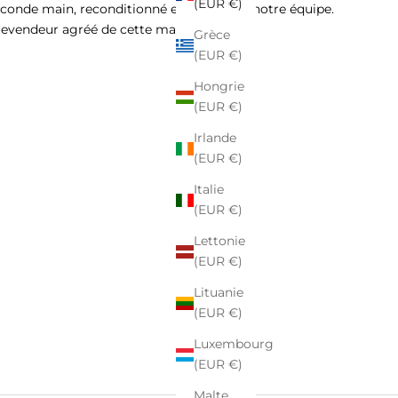
(EUR €)
econde main, reconditionné et vérifié par notre équipe.
revendeur agréé de cette marque.
Grèce
(EUR €)
Hongrie
(EUR €)
Irlande
(EUR €)
Italie
(EUR €)
Lettonie
(EUR €)
Lituanie
(EUR €)
Luxembourg
(EUR €)
Malte