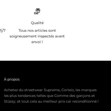
Qualité
7j/7
Tous nos articles sont
soigneusement inspectés avant
envoi !
À propos
Achetez du streetwear Supreme, Corteiz, les marques
les plus tendances telles que Comme des garçons et
Stüssy, et tout cela au meilleur prix car reconditionné !