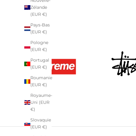
Nouvelle-
Zélande
(EUR €)
Pays-Bas
(EUR €)
Pologne
(EUR €)
Portugal
(EUR €)
Roumanie
(EUR €)
Royaume-
Uni (EUR
€)
Slovaquie
(EUR €)