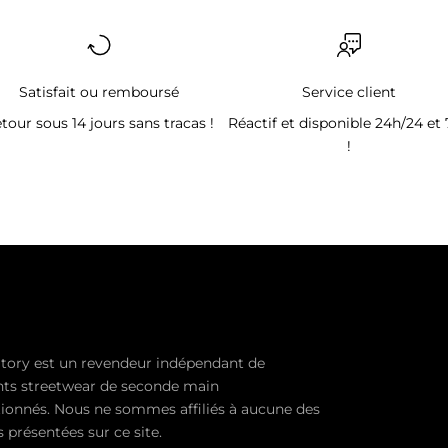
Satisfait ou remboursé
Service client
tour sous 14 jours sans tracas !
Réactif et disponible 24h/24 et 
!
tory est un revendeur indépendant de
ts streetwear de seconde main
ionnés. Nous ne sommes affiliés à aucune des
présentées sur ce site.