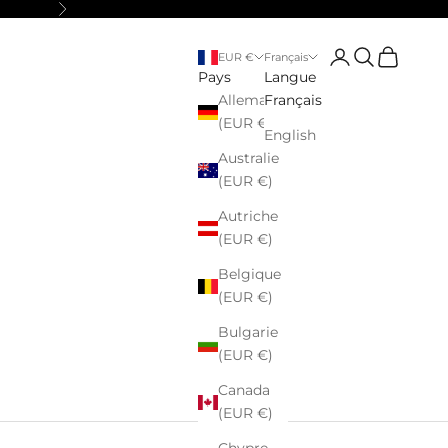
Suivant
Connexion
Recherche
Panier
EUR €
Français
Pays
Langue
Allemagne
Français
(EUR €)
English
Australie
(EUR €)
Autriche
(EUR €)
Belgique
(EUR €)
Bulgarie
(EUR €)
Canada
(EUR €)