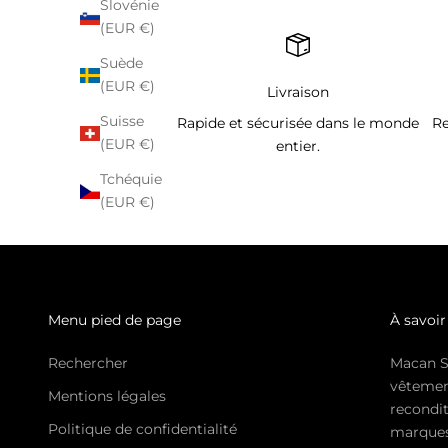
Slovénie
(EUR €)
Suède
(EUR €)
Livraison
Suisse
Rapide et sécurisée dans le monde
Re
(EUR €)
entier.
Tchéquie
(EUR €)
Menu pied de page
À savoir
Rechercher
Macan S
vêtemen
Mentions légales
recondit
Politique de confidentialité
marques 