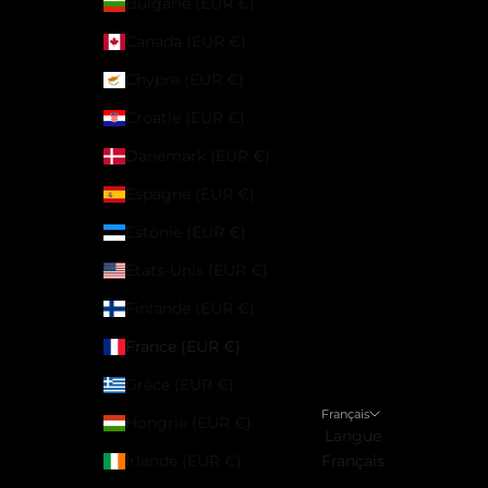
Bulgarie (EUR €)
Canada (EUR €)
Chypre (EUR €)
Croatie (EUR €)
Danemark (EUR €)
Espagne (EUR €)
Estonie (EUR €)
États-Unis (EUR €)
Finlande (EUR €)
France (EUR €)
Grèce (EUR €)
Français
Hongrie (EUR €)
Langue
Irlande (EUR €)
Français