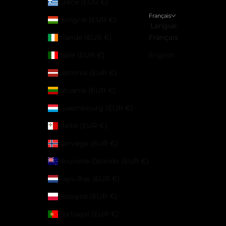
Grèce (EUR €)
Français
Hongrie (EUR €)
Langue
Irlande (EUR €)
Français
Italie (EUR €)
English
Lettonie (EUR €)
Lituanie (EUR €)
Luxembourg (EUR €)
Malte (EUR €)
Norvège (EUR €)
Nouvelle-Zélande (EUR €)
Pays-Bas (EUR €)
Pologne (EUR €)
Portugal (EUR €)